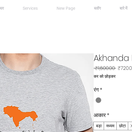
घर
Services
New Page
ब्लॉग
बारे में
Akhanda 
नियमित
 ₹1,600.00 
₹720.
मूल्य
कर को छोड़कर
रंग
*
आकार
*
बड़ा
मध्यम
छोटा