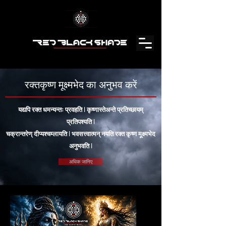
रक्तकृष्ण मूक्ष्मभेद
का अनुभव करें
यद्यपि रक्त धमन्यन्तः प्रवहति l कृष्णास्तेअन्ते प्रतिच्छायम्
प्रतिपश्यति l
चक्रान्तरेण् दीप्यश्चम्लायति l भवसत्त्वात्मन् नयति रक्त कृष्ण मूक्ष्मभेद
अनुभवति l
अधिक जानिए