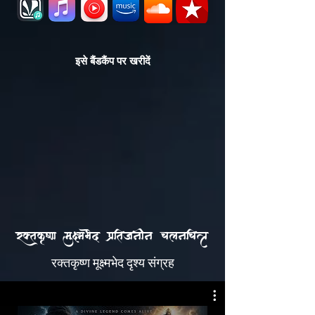
इसे बैंडकैंप पर खरीदें
r|tak&VNa mauHmaBaed paXitajanaIna calanaicaPa
रक्तकृष्ण मूक्ष्मभेद दृश्य संग्रह