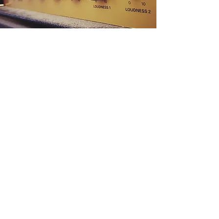
ReverbNation के प्रशंसक बनें