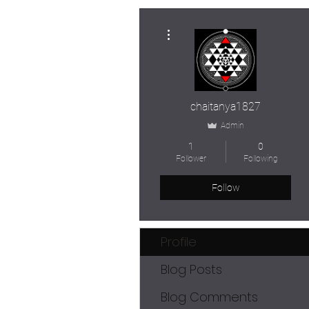
More actions
chaitanya1827
Admin
1
0
Follower
Following
Follow
Profile
Blog Posts
Blog Comments