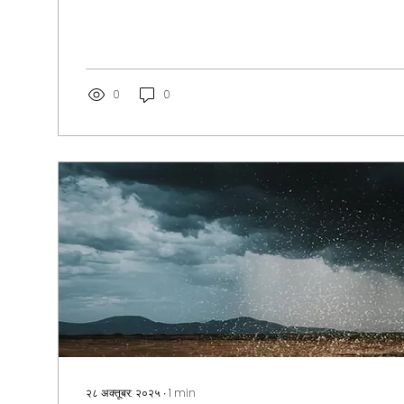
, ऋतुसंधेः लावण्यम्। “ऋतु” इति कालचक्रः, “संधि” इति संगमः, “लावण्
एतेन त्रीणि शब्दानि मिलित्वा तद् सूक्ष्मं सौन्दर्यम् आवहन्ति यत्र एकस
आगमनं, मृदुना भावेन भवति। वैदिके...
0
0
२८ अक्तूबर: २०२५
∙
1
min