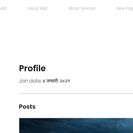
Mist
Visual Mist
Music Services
New Pag
Profile
Join date: ४ जनवरी: २०२१
Posts