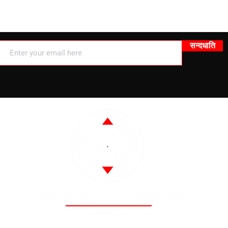
नवीनतम अद्यतनकृते परिचिह्नित करोति
सन्दधाति