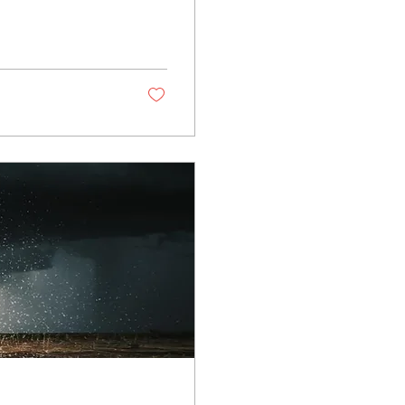
यम्” इति शोभा वा कृपा।
्य ऋतेः गमनं, अपरस्य