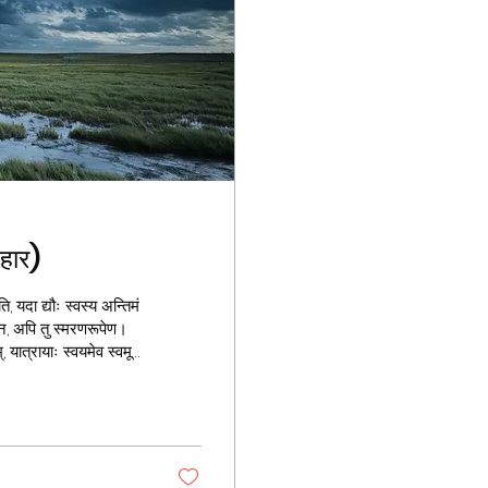
हार)
यदा द्यौः स्वस्य अन्तिमं
वेन, अपि तु स्मरणरूपेण।
ते।यथा तरङ्गाः सागरे