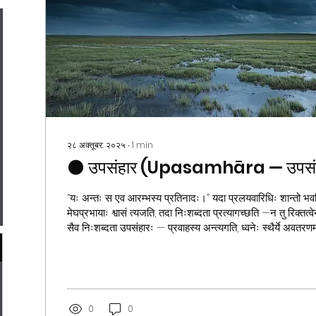
२८ अक्तूबर: २०२५
∙
1
min
🌑 उपसंहार (Upasamhāra — उपसं
“यः अन्तः स एव आरम्भस्य प्रतिनादः।” यदा प्रलयवारिधिः शान्तो भवति, 
मेघप्रभायाः श्वासं त्यजति, तदा निःशब्दता प्रत्यागच्छति —न तु रिक्तत्
सैव निःशब्दता उपसंहारः — प्रवाहस्य अन्त्यगति, ध्वनेः स्थैर्ये अवतरणम्, यात्रायाः स्वयमेव स्वमूले
विलयनम्। “उपसंहारः” इति शब्दः निष्कर्षं, संकलनं, समापनं वा वदति। परं तत्त्वतः सः न केवलं
समापनं, किन्तु पवित्रसंयोगः —यत्र सर्वाणि भिन्नानि पुनः एकत्वे लीयन्
विलीयन्ते, तथैव सर्वः स्वरः, सर्वः...
0
0