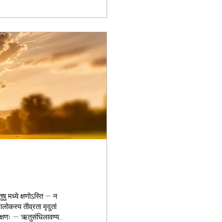
ुषु मध्ये क्षणोऽस्ति — न
आलोकस्य तीव्रता मृदुतां
षः क्षणः — ऋतुसंधिलावण्यम्