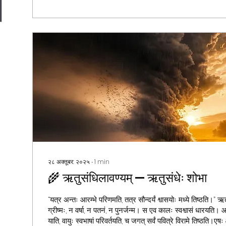
२८ अक्तूबर: २०२५
∙
1
min
🌾 ऋतुसंधिलावण्यम् — ऋतुसंधेः शोभा
“यत्र अन्तः आरम्भे परिणमति, तत्र सौन्दर्यं श्वासयोः मध्ये तिष्ठति।” ऋत
ग्रीष्मः, न वर्षा, न पतनं, न पुनर्जन्म। स एव कालः स्वश्वासं धारयति। 
याति, वायुः स्वभाषां परिवर्तयति, च जगत् सर्वं पवित्रे विरामे तिष्ठति।ए