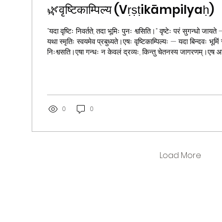
🌿वृष्टिकाम्पिल्य (Vṛṣṭikāmpilyaḥ)
“यदा वृष्टिः निवर्तते, तदा भूमिः पुनः श्वसिति।” वृष्टेः परं सुगन्धो जायत
यथा स्मृतिः स्वयमेव प्रबुध्यते।एषः वृष्टिकाम्पिल्यः — यदा बिन्दवः भूमिं स्पृशन्ति, तदा भूः
निःश्वसति।एषा गन्धः न केवलं द्रव्यः, किन्तु चेतनस्य जागरणम्।एष आत्
नूतनजीवनस्य प्रतीकः। नितान्तनीरम् इत्यस्य अनन्तनिमग्नता अनन्तरं, वृष्टिकाम्पिल्यः पुनर्जन्म
इव।वृष्टिः शान्ता, मेघाः गताः, भूमिः स्वच्छा। अधुना शिष्टं कोमलम् मौन
जीवति।यत् पूर्वं आकाशे कोलाहलः...
0
0
Load More