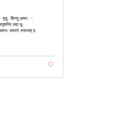
े — मृदुः, किन्तु अमरः —
मनः स्मरणं, स्नानात् परं
म् च, यत्र नूतनस्पन्दनं