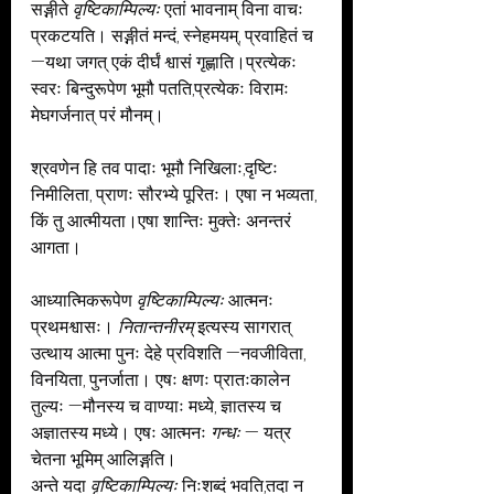
सङ्गीते 
वृष्टिकाम्पिल्यः
 एतां भावनाम् विना वाचः 
प्रकटयति। सङ्गीतं मन्दं, स्नेहमयम्, प्रवाहितं च 
—यथा जगत् एकं दीर्घं श्वासं गृह्णाति।प्रत्येकः 
स्वरः बिन्दुरूपेण भूमौ पतति,प्रत्येकः विरामः 
मेघगर्जनात् परं मौनम्।
श्रवणेन हि तव पादाः भूमौ निखिलाः,दृष्टिः 
निमीलिता, प्राणः सौरभ्ये पूरितः। एषा न भव्यता, 
किं तु आत्मीयता।एषा शान्तिः मुक्तेः अनन्तरं 
आगता।
आध्यात्मिकरूपेण 
वृष्टिकाम्पिल्यः
 आत्मनः 
प्रथमश्वासः। 
नितान्तनीरम्
 इत्यस्य सागरात् 
उत्थाय आत्मा पुनः देहे प्रविशति —नवजीविता, 
विनयिता, पुनर्जाता। एषः क्षणः प्रातःकालेन 
तुल्यः —मौनस्य च वाण्याः मध्ये, ज्ञातस्य च 
अज्ञातस्य मध्ये। एषः आत्मनः 
गन्धः
 — यत्र 
चेतना भूमिम् आलिङ्गति।
अन्ते यदा 
वृष्टिकाम्पिल्यः
 निःशब्दं भवति,तदा न 