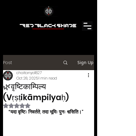
Post
Sign Up
chaitanya1827
Oct 28, 2025
1 min read
🌿वृष्टिकाम्पिल्य
(Vṛṣṭikāmpilyaḥ)
Rated NaN out of 5 stars.
“यदा वृष्टिः निवर्तते, तदा भूमिः पुनः श्वसिति।”