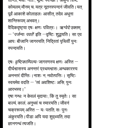
शान्ता, मेघाः गताः, भूमिः स्वच्छा। अधुना शिष्टं 
कोमलम् मौनम् च, यत्र नूतनस्पन्दनं जीवति।यत् 
पूर्वं आकाशे कोलाहलः आसीत्, तदेव अधुना 
शान्तिरूपम् अभवत्।
वैदिकदृष्ट्या एषः क्षणः पवित्रः। 
ऋग्वेदे
 उक्तम् 
— “
पर्जन्यः पवते
” इति —वृष्टिः शुद्धयति। सा एव 
आपः बीजानि जागरयति, निद्रितां पृथिवीं पुनः 
स्पन्दयति।
एषः 
वृष्टिकाम्पिल्यः
 जागरणस्य क्षणः अस्ति —
दीर्घश्वासस्य अनन्तरं प्रथमश्वासः,अन्धकारस्य 
अनन्तरं दीप्तिः।नाशः न, नवोत्पत्तिः। सृष्टिः 
स्वयमेव वदति — “त्वं अवशिष्टः असि, पुनः 
आरभस्व।”
एषा गन्धः न केवलं मृदायाः, किं तु स्मृतेः। सा 
बाल्यं, कालं, अनुभवं च स्मारयति।जीवनं 
चक्ररूपम् अस्ति — यः पतति, सः पुनः 
अंकुरयति।पीडा अपि यदा शुद्ध्यति, तदा 
ज्ञानगन्धं त्यजति।