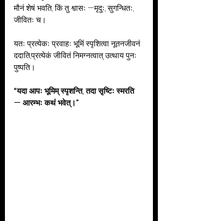
मौनं शेषं भवति, किं तु श्वासः —मृदुः, सुगन्धितः, 
जीवितः च।
यतः प्रत्येकः प्रवाहः भूमिं स्पृशित्वा नूतनजीवनं 
ददाति,प्रत्येकं जीवितं निमग्नत्वात् उत्थाय पुनः 
पुष्पति।
“यदा आपः भूमिम् स्पृशन्ति, तदा सृष्टिः स्मरति 
— आरम्भः कथं भवेत्।”