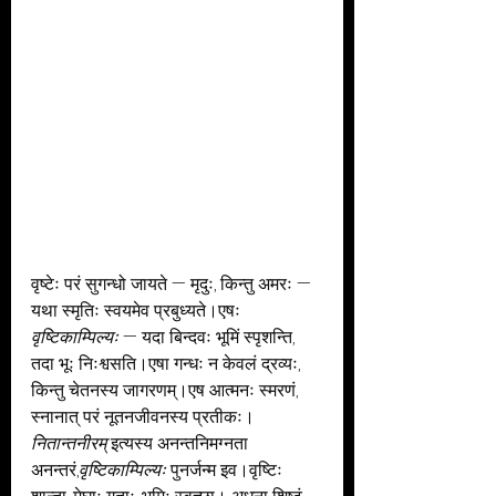
वृष्टेः परं सुगन्धो जायते — मृदुः, किन्तु अमरः — 
यथा स्मृतिः स्वयमेव प्रबुध्यते।एषः 
वृष्टिकाम्पिल्यः
 — यदा बिन्दवः भूमिं स्पृशन्ति, 
तदा भूः निःश्वसति।एषा गन्धः न केवलं द्रव्यः, 
किन्तु चेतनस्य जागरणम्।एष आत्मनः स्मरणं, 
स्नानात् परं नूतनजीवनस्य प्रतीकः।
नितान्तनीरम्
 इत्यस्य अनन्तनिमग्नता 
अनन्तरं,
वृष्टिकाम्पिल्यः
 पुनर्जन्म इव।वृष्टिः 