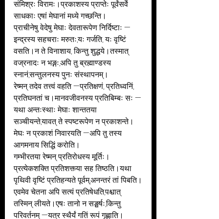
संमिश्रः विरामः।प्रकाशस्य प्राप्तेः पूर्वंसर्वे 
साधकाः एषां मेघानां मध्ये गच्छन्ति।
प्राचीनेषु वेदेषु मेघाः देवतारूपेण निर्दिष्टाः —
इन्द्रस्य सहचराः मरुतः,यः गर्जति, यः वृष्टिं 
वसति।न ते विनाशाय, किन्तु शुद्धये।तस्मात् 
वज्रनादः न भङ्गः,अपि तु ब्रह्माण्डस्य 
स्नानं,सन्तुलनस्य पुनः संस्थापनम्।
रेष्मन् तदेव तत्त्वं वहति —प्रतिक्षणं, प्रतिध्वनिं, 
प्रतिघनतां च।मानवजीवनस्य प्रतिबिम्बः सः —
यथा अन्तःस्थाः मेघाः शान्ततया 
सञ्चीयन्ते,यावत् ते स्पष्टरूपेण न प्रकाशन्ते।
मेघः न प्रकाशं निवारयति —अपि तु तस्य 
आगमनाय सिद्धिं करोति।
गम्भीरतया रेष्मन् प्रतिरोधस्य मूर्तिः।
प्रत्येकशक्ति प्रतिशक्त्या सह तिष्ठति।यथा 
पृथिवी वृष्टिं प्रतिहन्यते पूर्वम्,अनन्तरं तां पिबति।
एवमेव चेतना अपि सत्यं प्रतिषेधति,पश्चात् 
तस्मिन् लीयते।एषः तानो न सङ्घर्षः,किन्तु 
परिवर्तनम् —यत्र स्थैर्यं गतिं रूपं गृह्णाति।