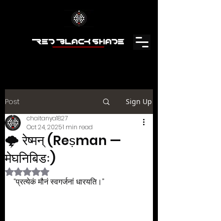
Post
Sign Up
chaitanya1827
Oct 24, 2025
1 min read
🌩️ रेष्मन् (Reṣman —
मेघनिबिडः)
Rated NaN out of 5 stars.
“प्रत्येकं मौनं स्वगर्जनां धारयति।”