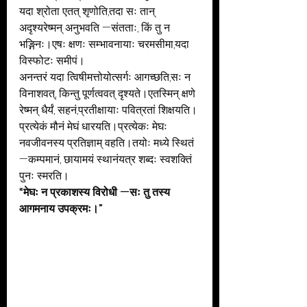
यदा श्रोता एतत् शृणोति,तदा सः तान् 
अदृश्यरेष्मन् अनुभवति —संतताः, किं तु न 
भङ्गिनः।एषः क्षणः सम्भावनायाः चरमसीमा,यदा 
विस्फोटः समीपं।
अनन्तरं यदा त्विषीमत्तोयोत्सर्गः आगच्छति,सः न 
विनाशवत्, किन्तु पूर्णत्ववत् दृश्यते।एतस्मिन् क्षणे 
रेष्मन् धैर्यं, सहनं,प्रतीक्षायाः पवित्रतां शिक्षयति।
प्रत्येकं मौनं मेघं धारयति।प्रत्येकः मेघः 
नवजीवनस्य प्रतिज्ञाम् वहति।तयोः मध्ये स्थितं 
—कम्पमानं, छायामयं स्थानंयत्र शब्दः स्वशक्तिं 
पुनः स्मरति।
“मेघः न प्रकाशस्य विरोधी —सः तु तस्य 
आगमनाय उपक्रमः।”