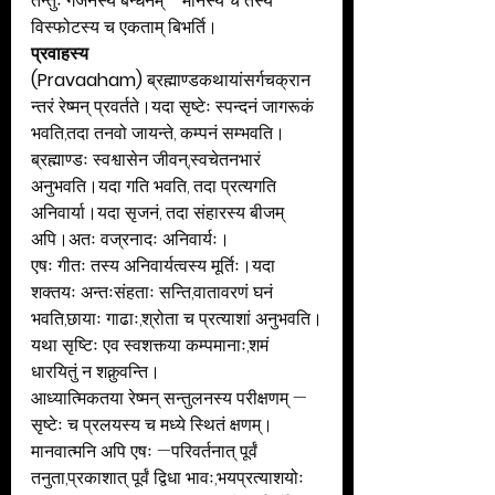
तन्तुः गर्जनस्य बन्धनम् —मौनस्य च तस्य 
विस्फोटस्य च एकताम् बिभर्ति।
प्रवाहस्य 
(Pravaaham)
 ब्रह्माण्डकथायांसर्गचक्रान
न्तरं रेष्मन् प्रवर्तते।यदा सृष्टेः स्पन्दनं जागरूकं 
भवति,तदा तनवो जायन्ते, कम्पनं सम्भवति।
ब्रह्माण्डः स्वश्वासेन जीवन्,स्वचेतनभारं 
अनुभवति।यदा गति भवति, तदा प्रत्यगति 
अनिवार्या।यदा सृजनं, तदा संहारस्य बीजम् 
अपि।अतः वज्रनादः अनिवार्यः।
एषः गीतः तस्य अनिवार्यत्वस्य मूर्तिः।यदा 
शक्तयः अन्तःसंहताः सन्ति,वातावरणं घनं 
भवति,छायाः गाढाः,श्रोता च प्रत्याशां अनुभवति।
यथा सृष्टिः एव स्वशक्त्या कम्पमानाः,शमं 
धारयितुं न शक्नुवन्ति।
आध्यात्मिकतया रेष्मन् सन्तुलनस्य परीक्षणम् —
सृष्टेः च प्रलयस्य च मध्ये स्थितं क्षणम्।
मानवात्मनि अपि एषः —परिवर्तनात् पूर्वं 
तनुता,प्रकाशात् पूर्वं द्विधा भावः,भयप्रत्याशयोः 