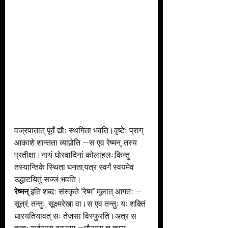
वज्रपातात् पूर्वं द्यौः स्थगिता भवति।वृष्टेः प्राग् 
आकाशे शान्तता व्याप्नोति —स एव रेष्मन्, तस्य 
प्रतीक्षा।नायं घोरवादिनां कोलाहलः,किन्तु 
तस्यान्तिके स्थिता घनता,यत्र स्वर्गं स्वयमेव 
उद्घाटयितुं सज्जं भवति।
रेष्मन्
 इति शब्दः संस्कृते “रेष्म” मूलात् आगतः —
सूत्रं, तन्तुः, सूक्ष्मरेखा वा।स एव तन्तुः यः शक्तिं 
धारयतियावत् सः तेजसा विस्फुरति।अत्र स 