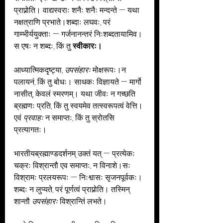
प्राप्नोति। वाद्यस्वराः शनैः शनैः मन्दन्ते — यथा 
नक्षत्राणि प्रभाते।शब्दाः लघवः, परं 
गाम्भीर्ययुक्ताः — गर्जनानन्तरं निःशब्दतायामिव।
स एषः न शब्दः, किं तु 
स्वीकारः।
आध्यात्मिकदृष्ट्या, 
उपसंहारः
 मोक्षरूपः।न 
पलायनं, किं तु बोधः। साधकः विज्ञायते — मार्गो 
नासीत्, केवलं स्मरणम्। यथा जीवः न गच्छति 
ब्रह्मणः प्रति, किं तु स्वयमेव तत्स्वरूपत्वं वेत्ति। 
एवं 
प्रवाहः
 न समाप्तः, किं तु स्रोतसि 
प्रत्यागतः।
भारतीयब्रह्माण्डदर्शनम् उक्तं यत् — प्रत्येकः 
चक्रः विश्रान्तौ एव समाप्तः, न विनाशे।सः 
विश्रामः प्रलयरूपः — निःश्वासः सृजनपूर्वकः। 
शब्दः न लुप्यते, परं पूर्णत्वं प्राप्नोति। तस्मिन् 
शान्तौ 
उपसंहारः
 विश्रान्तिं लभते।