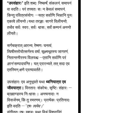
“उपसंहारः”
 इति शब्दः निष्कर्षं, संकलनं, समापनं 
वा वदति। परं तत्त्वतः सः न केवलं समापनं, 
किन्तु पवित्रसंयोगः —यत्र सर्वाणि भिन्नानि पुनः 
एकत्वे लीयन्ते।यथा तरङ्गाः सागरे विलीयन्ते, 
तथैव सर्वः स्वरः, सर्वः श्वासः, सर्वं कम्पनं अनन्ते 
लीयते।
सर्गचक्रात् आरभ्य, रेष्मणः घनत्वं, 
त्विषीमत्तोयोत्सर्गस्य वर्षा, सूक्ष्मभूतस्य जागरणं, 
नितान्तनीरस्य विलयश्च —एतानि सर्वाणि परं 
ज्ञानं
 सम्पादयन्ति। यत् प्रारभ्यते, तत् सदा एव 
एतस्मिन् क्षणे प्रत्यावर्तते।
उपसंहारः एव अनुभूयते यथा 
ध्वनियात्रा एव 
जीवयात्रा। 
विस्तारः संकोचः, सृष्टिः संहारः — 
ब्रह्माण्डस्य निःश्वासः। अन्त्यनादाः न 
विसर्जनम्, किं तु स्मरणम्। प्रत्येकः प्रतिनादः 
इति वदति — 
“एषः त्वमेव।”
संगीततः एषः खण्डः यथा विश्वं विश्रान्तिं 