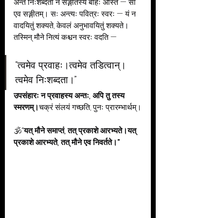
अन्ते निःशब्दता न सङ्गीतस्य बहिः अस्ति — सा 
एव सङ्गीतम्। सः अन्त्यः पवित्रः स्वरः — यं न 
वादयितुं शक्यते, केवलं अनुभावयितुं शक्यते।
तस्मिन् मौने नित्यं कश्चन स्वरः वदति —
“त्वमेव प्रवाहः।त्वमेव तडित्वान्।
त्वमेव निःशब्दता।”
उपसंहारः न प्रवाहस्य अन्तः, अपि तु तस्य 
स्मरणम्।
चक्रं संलयं गच्छति, पुनः प्रारम्भार्थम्।
🕉️“
यत् मौने समाप्तं, तत् प्रकाशे आरभ्यते।यत् 
प्रकाशे आरभ्यते, तत् मौने एव निवर्तते।”