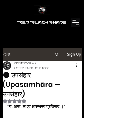
Post
Sign Up
chaitanya1827
Oct 28, 2025
1 min read
🌑 उपसंहार
(Upasamhāra —
उपसंहार)
Rated NaN out of 5 stars.
“यः अन्तः स एव आरम्भस्य प्रतिनादः।”