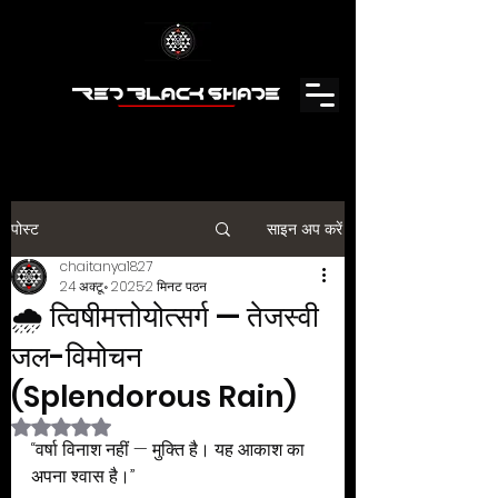
पोस्ट
साइन अप करें
chaitanya1827
24 अक्टू॰ 2025
2 मिनट पठन
🌧️ त्विषीमत्तोयोत्सर्ग — तेजस्वी
जल-विमोचन
(Splendorous Rain)
5 स्टार में से NaN रेटिंग दी गई।
“वर्षा विनाश नहीं — मुक्ति है। यह आकाश का 
अपना श्वास है।”